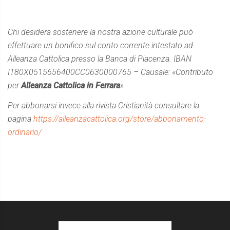
Chi desidera sostenere la nostra azione culturale può
effettuare un bonifico sul conto corrente intestato ad
Alleanza Cattolica presso la Banca di Piacenza. IBAN
IT80X0515656400CC0630000765 – Causale: «Contributo
per
Alleanza Cattolica in Ferrara
»
Per abbonarsi invece alla rivista Cristianità consultare la
pagina
https://alleanzacattolica.org/store/abbonamento-
ordinario/