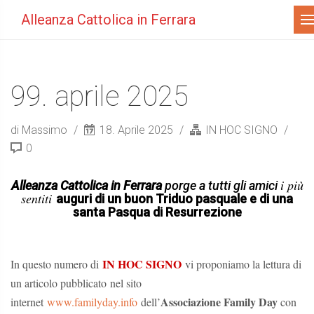
Men
Alleanza Cattolica in Ferrara
99. aprile 2025
di Massimo
18. Aprile 2025
IN HOC SIGNO
0
i più
Alleanza Cattolica in Ferrara
porge a tutti gli amici
sentiti
auguri di un buon Triduo pasquale e di una
santa Pasqua di Resurrezione
IN HOC SIGNO
In questo numero di
vi proponiamo la lettura di
un articolo pubblicato nel sito
Associazione Family Day
internet
www.familyday.info
dell’
con