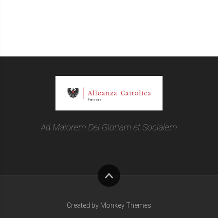
Ad Maiorem Dei Gloriam et Socialem
Torna
su
Created by Monkey Themes