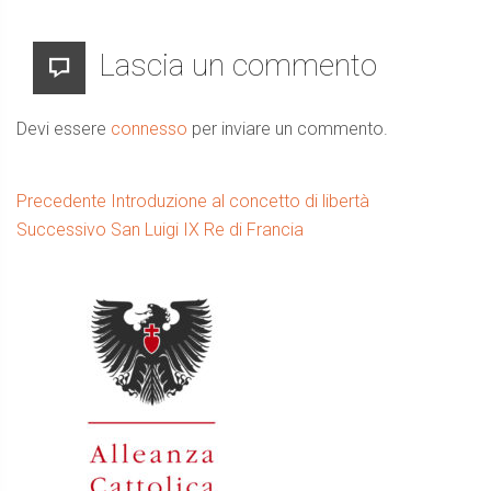
Lascia un commento
Devi essere
connesso
per inviare un commento.
Navigazione
Articolo
Precedente
Introduzione al concetto di libertà
precedente:
Prossimo
Successivo
San Luigi IX Re di Francia
articoli
Barra
articolo:
laterale