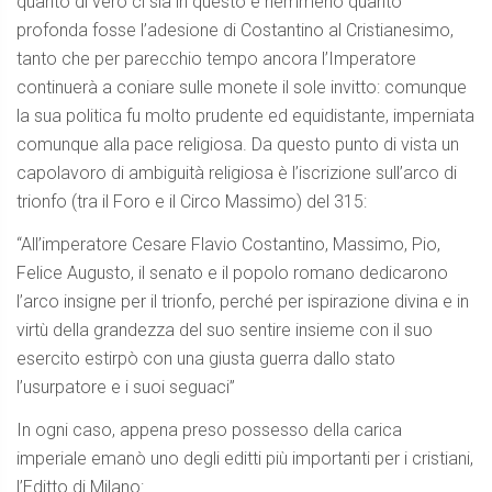
quanto di vero ci sia in questo e nemmeno quanto
profonda fosse l’adesione di Costantino al Cristianesimo,
tanto che per parecchio tempo ancora l’Imperatore
continuerà a coniare sulle monete il sole invitto: comunque
la sua politica fu molto prudente ed equidistante, imperniata
comunque alla pace religiosa. Da questo punto di vista un
capolavoro di ambiguità religiosa è l’iscrizione sull’arco di
trionfo (tra il Foro e il Circo Massimo) del 315:
“All’imperatore Cesare Flavio Costantino, Massimo, Pio,
Felice Augusto, il senato e il popolo romano dedicarono
l’arco insigne per il trionfo, perché per ispirazione divina e in
virtù della grandezza del suo sentire insieme con il suo
esercito estirpò con una giusta guerra dallo stato
l’usurpatore e i suoi seguaci”
In ogni caso, appena preso possesso della carica
imperiale emanò uno degli editti più importanti per i cristiani,
l’Editto di Milano: