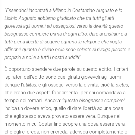
“Essendoci incontrati a Milano io Costantino Augusto e io
Licinio Augusto abbiamo giudicato che fra tutti gli atti
giovevoli agli uomini ed ossequiosi verso la divinità questo
bisognasse compiere prima di ogni altro: dare ai cristiani e a
tutti piena libertà di seguire ognuno la religione che voglia
affinché quanto è divino nella sede celeste si rivolga placato e
propizio a noi e a tutti i nostri sudditi”
.
È opportuno spendere due parole su questo editto. I criteri
ispiratori dell’editto sono due: gli atti giovevoli agli uomini,
dunque l’
utilitas,
e gli ossequi verso la divinità, cioè la
pietas
,
che erano due aspetti fondamentali per chi comandava al
tempo dei romani. Ancora:
“questo bisognasse compiere”
indica un dovere etico, quello di dare libertà ad una cosa
che egli stesso aveva provato essere vera. Dunque nel
momento in cui Costantino scopre una cosa essere vera,
che egli ci creda, non ci creda, aderisca completamente o