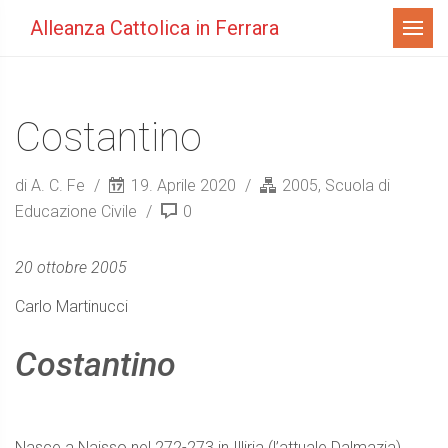
Menù
Alleanza Cattolica in Ferrara
Costantino
di A. C. Fe
19. Aprile 2020
2005
,
Scuola di
Educazione Civile
0
20 ottobre 2005
Carlo Martinucci
Costantino
Nasce a Naisso nel 272-273 in Illiria (l’attuale Dalmazia).