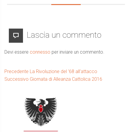
Lascia un commento
Devi essere
connesso
per inviare un commento.
Navigazione
Articolo
Precedente
La Rivoluzione del ’68 all’attacco
precedente:
Prossimo
Successivo
Giornata di Alleanza Cattolica 2016
articoli
Barra
articolo:
laterale