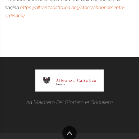
pagina
https://alleanzacattolica.org/store/abbonamento-
ordinario/
Ad Maiorem Dei Gloriam et Socialem
Torna