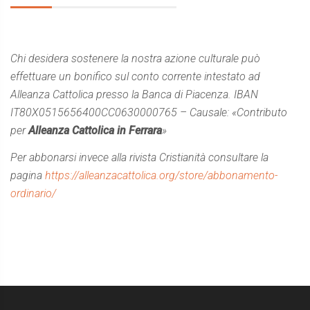
Chi desidera sostenere la nostra azione culturale può
effettuare un bonifico sul conto corrente intestato ad
Alleanza Cattolica presso la Banca di Piacenza. IBAN
IT80X0515656400CC0630000765 – Causale: «Contributo
per
Alleanza Cattolica in Ferrara
»
Per abbonarsi invece alla rivista Cristianità consultare la
pagina
https://alleanzacattolica.org/store/abbonamento-
ordinario/