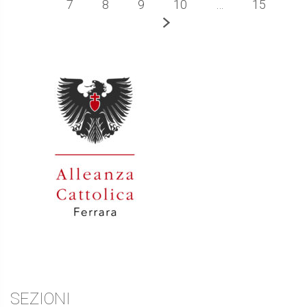
7
8
9
10
…
15
Successivo
Barra
laterale
SEZIONI