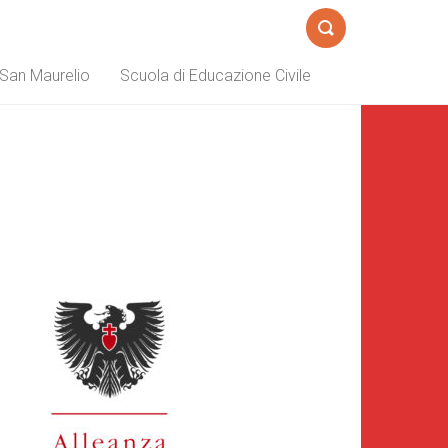
Cerca
a San Maurelio
Scuola di Educazione Civile
Barra
aterale