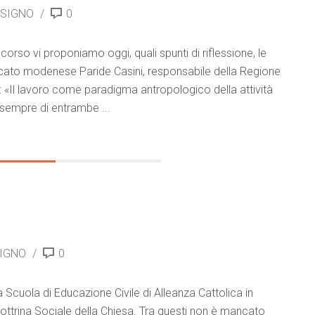
 SIGNO
0
orso vi proponiamo oggi, quali spunti di riflessione, le
vocato modenese Paride Casini, responsabile della Regione
o: «Il lavoro come paradigma antropologico della attività
 sempre di entrambe ...
SIGNO
0
a la Scuola di Educazione Civile di Alleanza Cattolica in
 Dottrina Sociale della Chiesa. Tra questi non è mancato