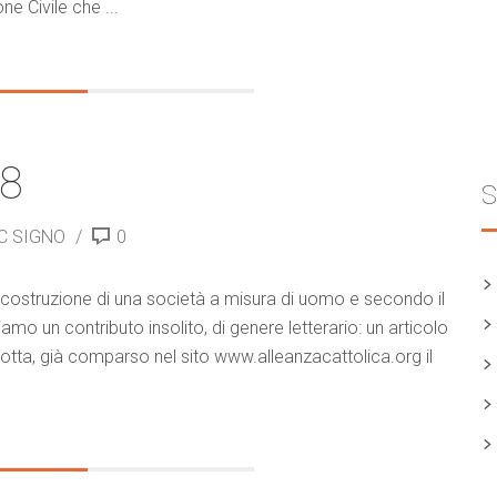
ne Civile che ...
18
S
C SIGNO
0
 la costruzione di una società a misura di uomo e secondo il
oniamo un contributo insolito, di genere letterario: un articolo
otta, già comparso nel sito www.alleanzacattolica.org il