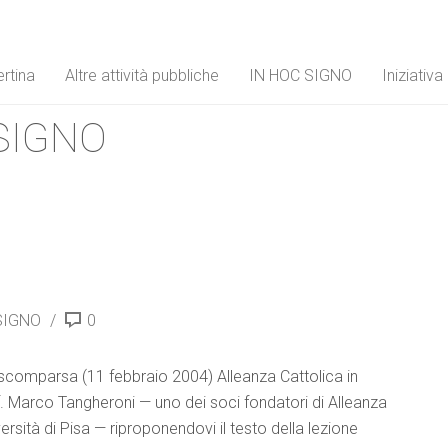
rtina
Altre attività pubbliche
IN HOC SIGNO
Iniziativ
 SIGNO
l
SIGNO
0
a scomparsa (11 febbraio 2004) Alleanza Cattolica in
. Marco Tangheroni — uno dei soci fondatori di Alleanza
ersità di Pisa — riproponendovi il testo della lezione