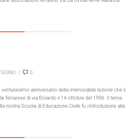
arie associazioni ferraresi, tra cui ovviamente Alleanza
 SIGNO
0
l ventunesimo anniversario della memorabile lezione che il
e ferrarese di via Boiardo il 14 ottobre del 1996. Il tema
ella nostra Scuola di Educazione Civile fu «Introduzione alla