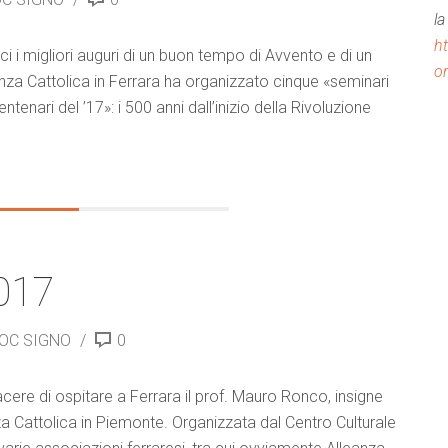
la
ht
ici i migliori auguri di un buon tempo di Avvento e di un
or
nza Cattolica in Ferrara ha organizzato cinque «seminari
tenari del ’17»: i 500 anni dall’inizio della Rivoluzione
017
HOC SIGNO
0
iacere di ospitare a Ferrara il prof. Mauro Ronco, insigne
nza Cattolica in Piemonte. Organizzata dal Centro Culturale