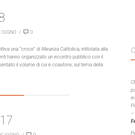
8
C SIGNO
0
iva una “croce” di Alleanza Cattolica, intitolata alla
i hanno organizzato un incontro pubblico con il
ntato il volume di cui è coautore, sul tema della
Ch
pu
in
P
–
017
Fe
Pe
OC SIGNO
0