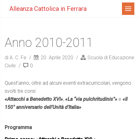
Menù
Alleanza Cattolica in Ferrara
Anno 2010-2011
di A. C. Fe
20. Aprile 2020
Scuola di Educazione
Civile
0
Quest’anno, oltre ad alcuni eventi extracurricolari, vengono
svolti tre corsi:
«Attacchi a Benedetto XVI»
,
«La “via pulchritudinis”»
e
«Il
150° anniversario dell’Unità d’Italia»
Programma