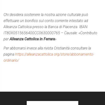
Chi desidera sostenere la nostra azione culturale può
effettuare un bonifico sul conto corrente intestato ad
Alleanza Cattolica presso la Banca di Piacenza. IBAN
IT80X0515656400CC0630000765 – Causale: «Contributo
per
Alleanza Cattolica in Ferrara
»
Per abbonarsi invece alla rivista Cristianità consultare la
pagina
https://alleanzacattolica.org/store/abbonamento-
ordinario/